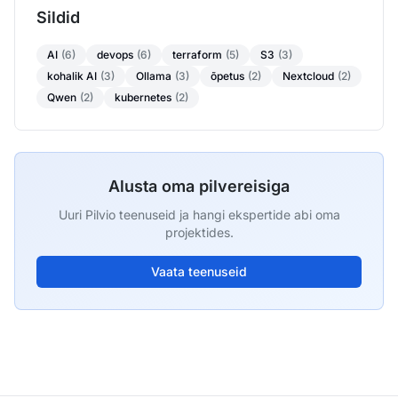
Sildid
AI
(6)
devops
(6)
terraform
(5)
S3
(3)
kohalik AI
(3)
Ollama
(3)
õpetus
(2)
Nextcloud
(2)
Qwen
(2)
kubernetes
(2)
Alusta oma pilvereisiga
Uuri Pilvio teenuseid ja hangi ekspertide abi oma
projektides.
Vaata teenuseid