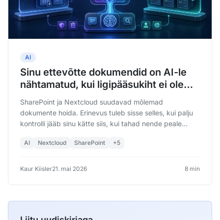
AI
Sinu ettevõtte dokumendid on AI-le
nähtamatud, kui ligipääsukiht ei ole
sinu kontrolli all
SharePoint ja Nextcloud suudavad mõlemad
dokumente hoida. Erinevus tuleb sisse selles, kui palju
kontrolli jääb sinu kätte siis, kui tahad nende peale
ehitada tootjast sõltumatut AI-kihti.
AI
Nextcloud
SharePoint
+5
Kaur Kiisler
21. mai 2026
8 min
Liitu uudiskirjaga