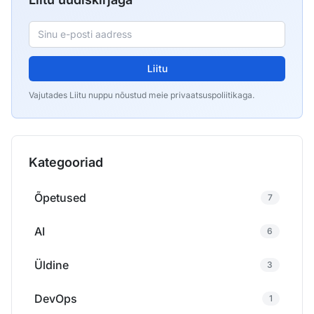
Liitu
Vajutades Liitu nuppu nõustud meie privaatsuspoliitikaga.
Kategooriad
Õpetused
7
AI
6
Üldine
3
DevOps
1