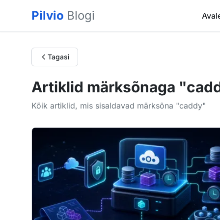
Pilvio
Blogi
Aval
Tagasi
Artiklid märksõnaga "cad
Kõik artiklid, mis sisaldavad märksõna "caddy"