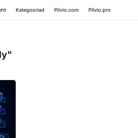
eht
Kategooriad
Pilvio.com
Pilvio.pro
dy"