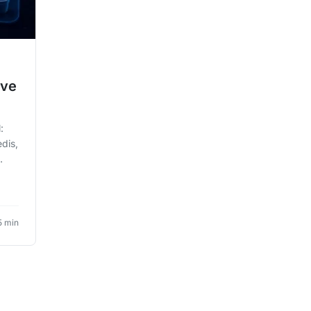
lve
:
dis,
5 min