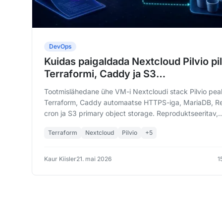
DevOps
Kuidas paigaldada Nextcloud Pilvio pi
Terraformi, Caddy ja S3
objektisalvestusega
Tootmislähedane ühe VM-i Nextcloudi stack Pilvio peal
Terraform, Caddy automaatse HTTPS-iga, MariaDB, Re
cron ja S3 primary object storage. Reproduktseeritav,
varundatav, uuendatav.
Terraform
Nextcloud
Pilvio
+5
Kaur Kiisler
21. mai 2026
1