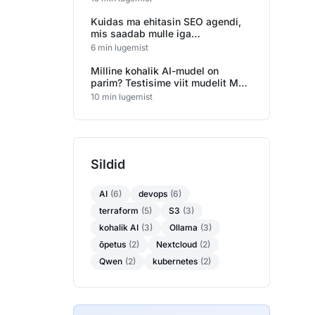
Kuidas ma ehitasin SEO agendi,
mis saadab mulle iga
esmaspäeva hommikul raporti
6 min lugemist
Milline kohalik AI-mudel on
parim? Testisime viit mudelit Mac
Studio peal
10 min lugemist
Sildid
AI
(6)
devops
(6)
terraform
(5)
S3
(3)
kohalik AI
(3)
Ollama
(3)
õpetus
(2)
Nextcloud
(2)
Qwen
(2)
kubernetes
(2)