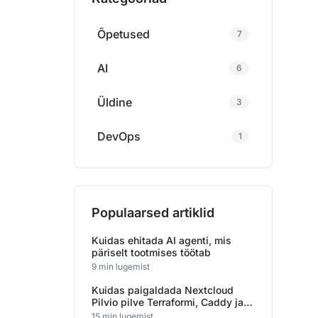
Õpetused
7
AI
6
Üldine
3
DevOps
1
Populaarsed artiklid
Kuidas ehitada AI agenti, mis
päriselt tootmises töötab
9 min lugemist
Kuidas paigaldada Nextcloud
Pilvio pilve Terraformi, Caddy ja
S3 objektisalvestusega
15 min lugemist